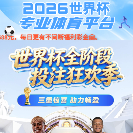
九游·会(J9.com)官方网站-真人游戏第一品
牌
首页
>
热水器维修
衡水家电维修电话，京东家电维修电话
作者：admin111 发布时间：2025-06-11 13:18:05 浏览
量：