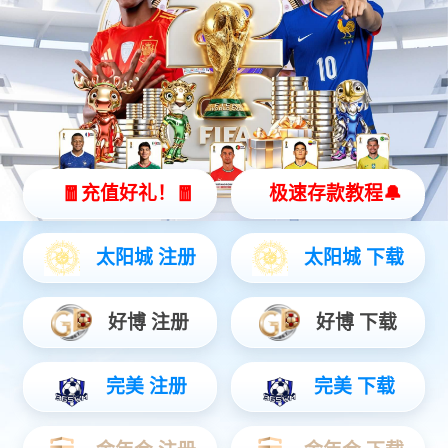
1. 衡水家电维修电话：保障您的家庭电器使用安
全
家电在我们日常生活中扮演着越来越重要的角色，而一旦出现故障却
会给我们的生活带来不小的困扰。因此，找到一家可靠的家
电维修服务商，保障您的家庭电器使用安全是十分必要的。而衡
水家电维修电话则是保障您家电使用安全的最佳选择之一。
2. 京东家电维修电话：优质服务让您的家电
焕发新生
作为一家全球最大的综合电商平台，京东拥有强大的维修团队和技术
支持，提供优质的家电维修服务。京东家电维修电话，不仅
可以为您的家电提供全面的检修维修服务，还可以为您带来焕然一新
的家电使用体验。
3. 衡水家电维修电话 vs 京东家电维修电话：服务相对
比较?
服务质量和服务费用是平台竞争的两个重要方面。衡水家电